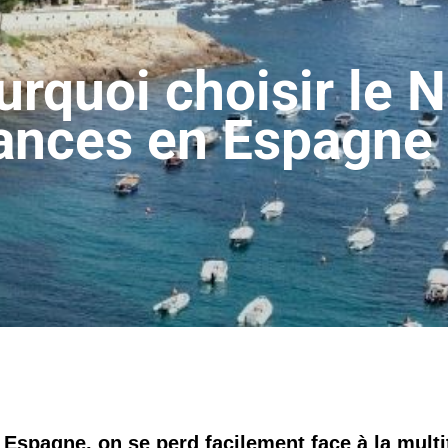
rquoi choisir le N
ances en Espagne 
n
Espagne
, on se perd facilement face à la multi