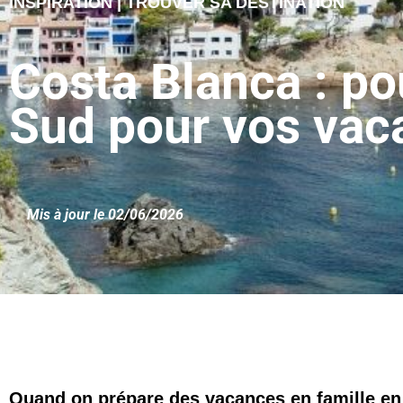
INSPIRATION | TROUVER SA DESTINATION
Costa Blanca : pou
Sud pour vos vac
Mis à jour le 02/06/2026
Quand on prépare des vacances en famille e