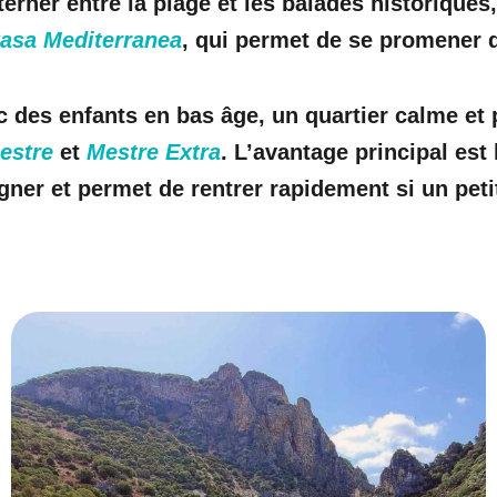
erner entre la plage et les balades historiques
asa Mediterranea
, qui permet de se promener d
 des enfants en bas âge, un quartier calme et 
estre
et
Mestre Extra
. L’avantage principal est
igner et permet de rentrer rapidement si un petit