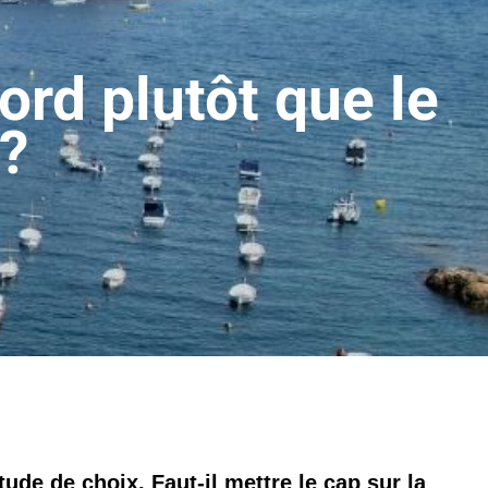
ord plutôt que le
?
tude de choix. Faut-il mettre le cap sur la