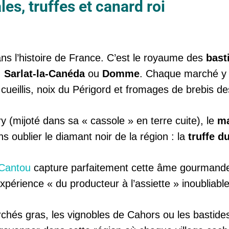
es, truffes et canard roi
s l’histoire de France. C’est le royaume des
bast
,
Sarlat-la-Canéda
ou
Domme
. Chaque marché y e
cueillis, noix du Périgord et fromages de brebis d
 (mijoté dans sa « cassole » en terre cuite), le
ma
s oublier le diamant noir de la région : la
truffe d
Cantou
capture parfaitement cette âme gourmande 
rience « du producteur à l’assiette » inoubliable
chés gras, les vignobles de Cahors ou les bastid