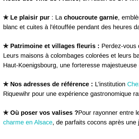
✯ Le plaisir pur
: La
choucroute garnie
, emblè
blanc et cuites à l’étouffée pendant des heures da
✯ Patrimoine et villages fleuris :
Perdez-vous d
Leurs maisons à colombages colorées et leurs b
Haut-Koenigsbourg, une forteresse majestueuse q
✯ Nos adresses de référence :
L’institution
Che
Riquewihr pour une expérience gastronomique ra
✯ Où poser vos valises ?
Pour rayonner entre l
charme en Alsace
, de parfaits cocons après une